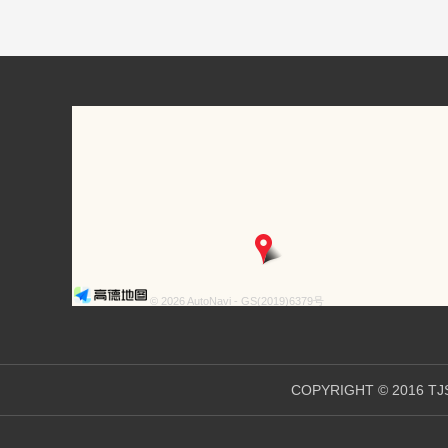
© 2026 AutoNavi
- GS(2019)6379号
COPYRIGHT © 2016 TJ