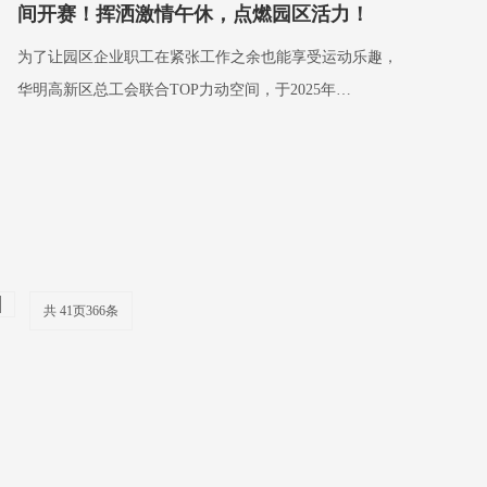
间开赛！挥洒激情午休，点燃园区活力！
为了让园区企业职工在紧张工作之余也能享受运动乐趣，
华明高新区总工会联合TOP力动空间，于2025年…
共
41
页
366
条