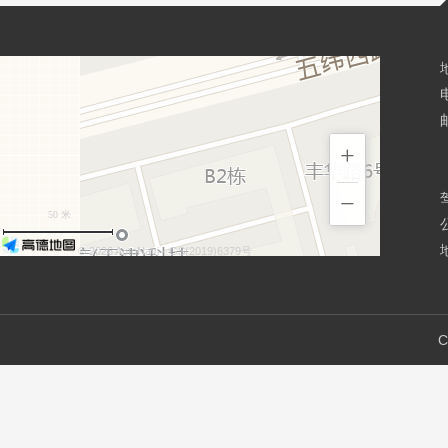
邮
+
−
50 米
© 2026 AutoNavi
- GS(2019)6379号
C