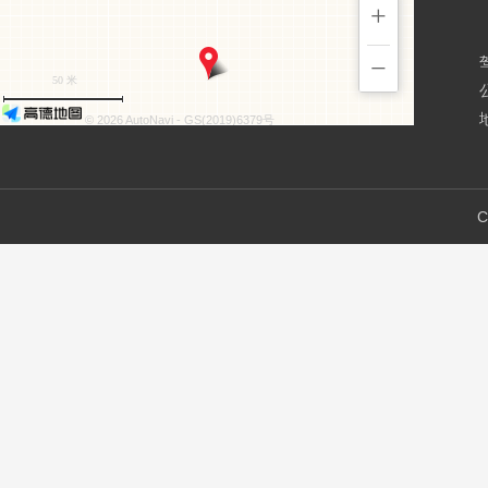
+
−
50 米
© 2026 AutoNavi
- GS(2019)6379号
C