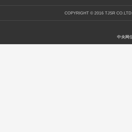
COPYRIGHT © 2016 TJSR CO.LTD
中央网