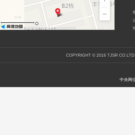
−
50 米
© 2026 AutoNavi
- GS(2019)6379号
COPYRIGHT © 2016 TJSR CO.LTD
中央网